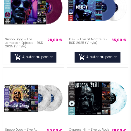
Snoop Dogg - The
Ice-T - Live at Montreux -
28,00 €
35,00 €
Jamaican Episode - RSD
RSD 2025 (Vinyle)
2025 (Vinyle)
add_shopping_cart
add_shopping_cart
Ajouter au panier
Ajouter au panier
visibility
visibility
Snoop Dogg - Live At
Cypress Hill - Live at Rock
50,00 €
28,00 €