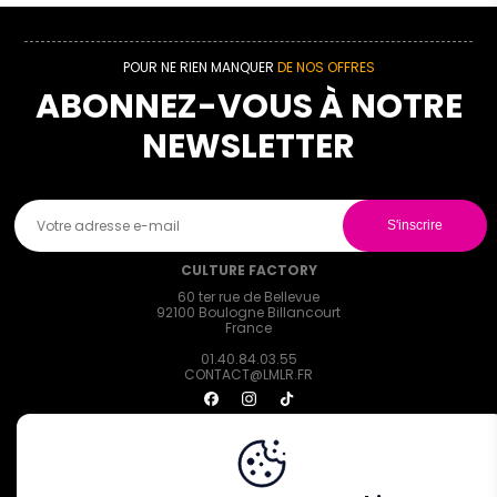
POUR NE RIEN MANQUER
DE NOS OFFRES
ABONNEZ-VOUS À NOTRE
NEWSLETTER
CULTURE FACTORY
60 ter rue de Bellevue
92100 Boulogne Billancourt
France
01.40.84.03.55
CONTACT@LMLR.FR
Mon compte
Contactez-nous
Conditions générales de vente
Confidentialité des données