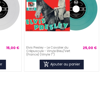
15,00 €
Elvis Presley - Le Cavalier du
25,00 €
Crépuscule - Vinyle Bleu/Vert
(France) (Vinyle 7'')
add_shopping_cart
er
Ajouter au panier