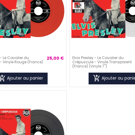
 - Le Cavalier du
25,00 €
Elvis Presley - Le Cavalier du
- Vinyle Rouge (France)
Crépuscule - Vinyle Transparent
(France) (Vinyle 7'')
_shopping_cart
add_shopping_cart
Ajouter au panier
Ajouter au pani
visibility