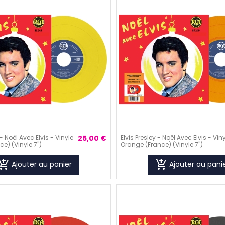
visibility
 - Noël Avec Elvis - Vinyle
25,00 €
Elvis Presley - Noël Avec Elvis - Vin
e) (Vinyle 7'')
Orange (France) (Vinyle 7'')
_shopping_cart
add_shopping_cart
Ajouter au panier
Ajouter au pani
visibility