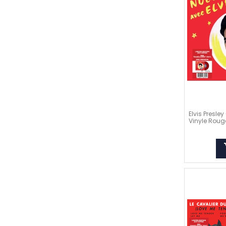
Elvis Presley
Vinyle Rouge
add