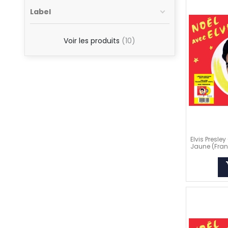
Label
Voir les produits
10
Elvis Presley
Jaune (Franc
add