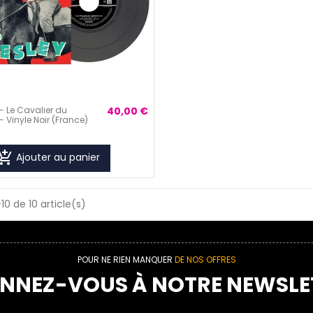
 - Le Cavalier du
40,00 €
 Vinyle Noir (France)
_shopping_cart
Ajouter au panier
10 de 10 article(s)
POUR NE RIEN MANQUER
DE NOS OFFRES
NNEZ-VOUS À NOTRE NEWSLE